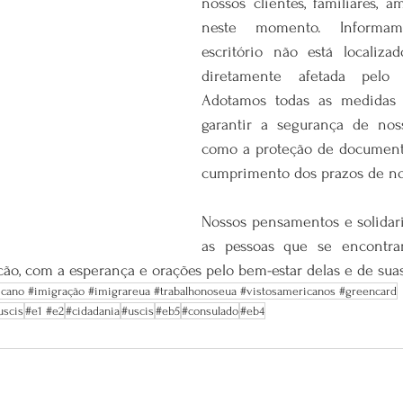
nossos clientes, familiares, a
neste momento. Informam
escritório não está localiz
diretamente afetada pelo f
Adotamos todas as medidas n
garantir a segurança de noss
como a proteção de documento
cumprimento dos prazos de nos
Nossos pensamentos e solidar
as pessoas que se encontr
cão, com a esperança e orações pelo bem-estar delas e de suas
icano #imigração #imigrareua #trabalhonoseua #vistosamericanos #greencard
uscis
#e1 #e2
#cidadania
#uscis
#eb5
#consulado
#eb4