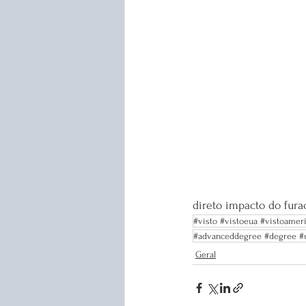
direto impacto do fura
#visto #vistoeua #vistoamer
#advanceddegree #degree #
Geral