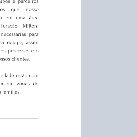
migos e parceiros 
os que nosso 
ado em uma área 
uracão Milton. 
ecessárias para 
a equipe, assim 
s, processos e o 
sos clientes.
iedade estão com 
am em zonas de 
 famílias.