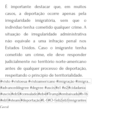
É importante destacar que, em muitos 
casos, a deportação ocorre apenas pela 
irregularidade imigratória, sem que o 
indivíduo tenha cometido qualquer crime. A 
situação de irregularidade administrativa 
não equivale a uma infração penal nos 
Estados Unidos. Caso o imigrante tenha 
cometido um crime, ele deve responder 
judicialmente no território norte-americano 
antes de qualquer processo de deportação, 
respeitando o princípio de territorialidade.
#visto #vistoeua #vistoamericano #imigração #imigrareua #trabalhonoseua #vistosamericanos #greencard
#advanceddegree #degree #uscis
#e1 #e2
#cidadania
#uscis
#eb5
#consulado
#eb4
#Trump
#embaixada
#h-1b
#eb1
#steam
#deportação
#L-1
#O-1
eb2
eb3
imigrantes
Geral
Imigração