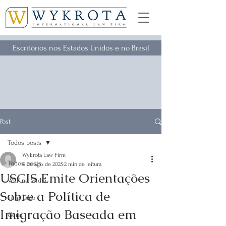
Escritórios nos Estados Unidos e no Brasil
Post
Todos posts
Wykrota Law Firm
Todos posts
6 de ago. de 2025
2 min de leitura
USCIS Emite Orientações
WLF na Mídia
Sobre a Política de
Imigração
Imigração Baseada em
Geral