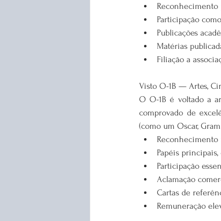
Reconhecimento p
Participação como
Publicações acadê
Matérias publicad
Filiação a associ
Visto O-1B — Artes, C
O O-1B é voltado a art
comprovado de excel
(como um Oscar, Gramm
Reconhecimento na
Papéis principais,
Participação esse
Aclamação comercia
Cartas de referên
Remuneração elev