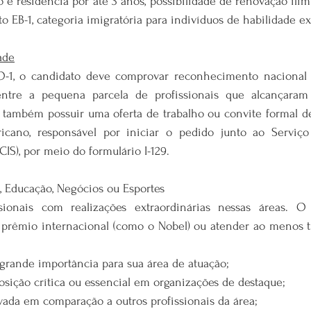
 e residência por até 3 anos, possibilidade de renovação ilimit
to EB-1, categoria imigratória para indivíduos de habilidade ex
ade
 O-1, o candidato deve comprovar reconhecimento nacional o
ntre a pequena parcela de profissionais que alcançaram
io também possuir uma oferta de trabalho ou convite formal 
icano, responsável por iniciar o pedido junto ao Serviço
IS), por meio do formulário I-129.
, Educação, Negócios ou Esportes
sionais com realizações extraordinárias nessas áreas. O s
rêmio internacional (como o Nobel) ou atender ao menos tr
grande importância para sua área de atuação;
osição crítica ou essencial em organizações de destaque;
ada em comparação a outros profissionais da área;