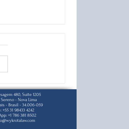
s P – Artistas, Atletas e
issionais do
etenimento
isagem 480, Suite 1205
o Sereno -
Nova Lima
ais -
Brasil -
34.006-059
: +55 31 98433 4242
pp: +1 786 381 8502
to@wykrotalaw.com