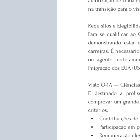
autorização de trabalho
na transição para o vis
Requisitos e Elegibilid
Para se qualificar ao
demonstrando estar e
carreiras. É necessár
ou agente norte-amer
Imigração dos EUA (USC
Visto O-1A — Ciências
É destinado a profis
comprovar um grande p
critérios:
Contribuições de 
Participação em p
Remuneração elev