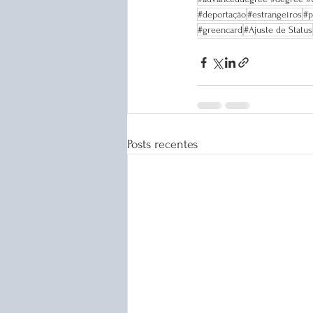
#deportação
#estrangeiros
#p
#greencard
#Ajuste de Status
Posts recentes