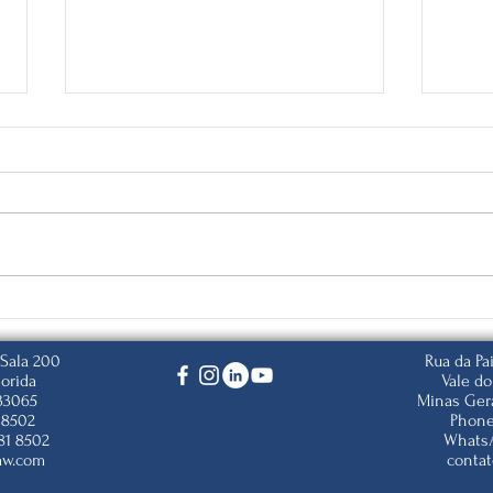
Visto K-1 e K-2
Visto
Prof
Entr
 Sala 200
Rua da Pa
lorida
Vale d
33065
Minas Ger
 8502
Phone
81 8502
WhatsA
aw.com
conta