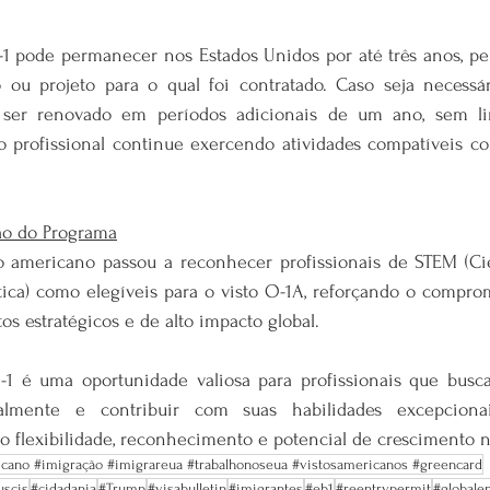
-1 pode permanecer nos Estados Unidos por até três anos, per
o ou projeto para o qual foi contratado. Caso seja necessár
e ser renovado em períodos adicionais de um ano, sem l
o profissional continue exercendo atividades compatíveis co
ão do Programa
 americano passou a reconhecer profissionais de STEM (Ciên
ca) como elegíveis para o visto O-1A, reforçando o comprom
os estratégicos e de alto impacto global.
1 é uma oportunidade valiosa para profissionais que busc
nalmente e contribuir com suas habilidades excepcionai
 flexibilidade, reconhecimento e potencial de crescimento n
icano #imigração #imigrareua #trabalhonoseua #vistosamericanos #greencard
uscis
#cidadania
#Trump
#visabulletin
#imigrantes
#eb1
#reentrypermit
#globale