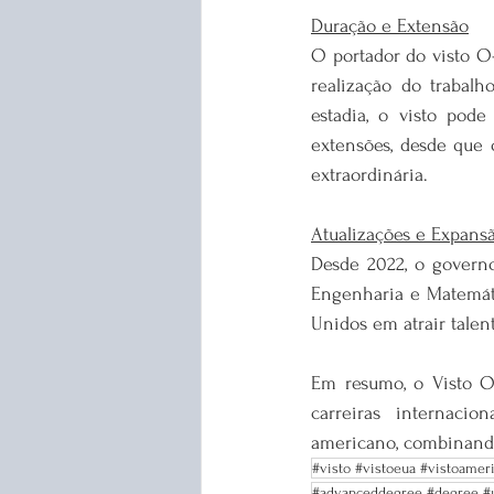
Duração e Extensão
O portador do visto O
realização do trabalh
estadia, o visto pod
extensões, desde que 
extraordinária.
Atualizações e Expans
Desde 2022, o governo
Engenharia e Matemáti
Unidos em atrair talent
Em resumo, o Visto O-
carreiras internacio
americano, combinando
#visto #vistoeua #vistoamer
#advanceddegree #degree #