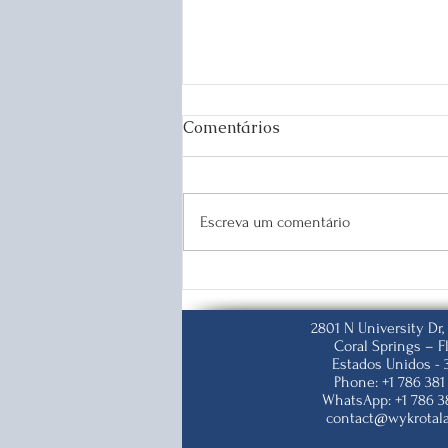
Comentários
Escreva um comentário
O que é o Planejamento
Imigratório (Immigration
Planning)?
2801 N University Dr,
Coral Springs – F
Estados Unidos - 
Phone: +1 786 381
WhatsApp: +1 786 3
contact@wykrotal