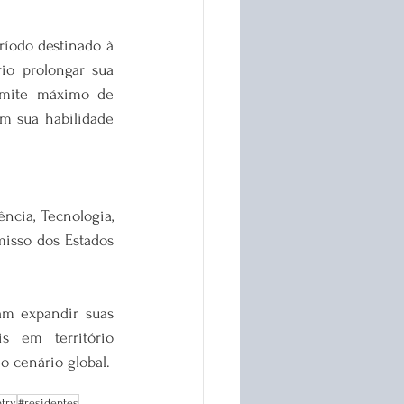
íodo destinado à 
io prolongar sua 
imite máximo de 
m sua habilidade 
cia, Tecnologia, 
isso dos Estados 
am expandir suas 
s em território 
o cenário global.
ntry
#residentes