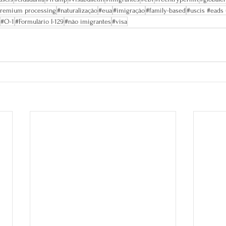
remium processing
#naturalização
#eua
#imigração
#family-based
#uscis #eads
#O-1
#Formulário I-129
#não imigrantes
#visa