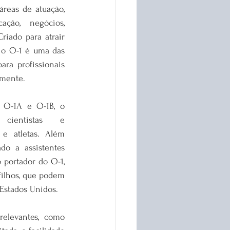
reas de atuação, 
ação, negócios, 
riado para atrair 
 o O-1 é uma das 
ara profissionais 
lmente.
 O-1A e O-1B, o 
ientistas e 
e atletas. Além 
do a assistentes 
portador do O-1, 
filhos, que podem 
 Estados Unidos.
elevantes, como 