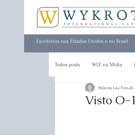
Escritórios nos Estados Unidos e no Brasil
Todos posts
WLF na Mídia
Wykrota Law Firm
26 
Visto O-