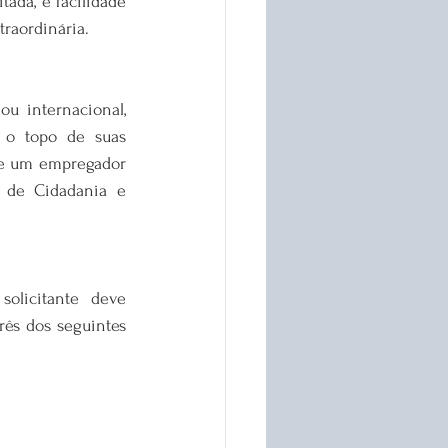
ada, e facilidade 
traordinária.
u internacional, 
 o topo de suas 
de um empregador 
 de Cidadania e 
olicitante deve 
ês dos seguintes 