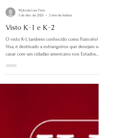
Wykrota Law Firm
3 de dez. de 2025
2 min de leitura
Visto K-1 e K-2
O visto K-1, também conhecido como Fiancé(e)
Visa, é destinado a estrangeiros que desejam se
casar com um cidadão americano nos Estados
Unidos e, posteriormente, solicitar o Green Card
(residência permanente legal). O visto K-2 é
concedido aos filhos não casados menores de 21
anos do titular do K-1, que podem acompanhar o
solicitante ou solicitar o visto separadamente em
até um ano após a emissão do K-1. Embora o K-1
seja um visto não imigrante (temporário), ele
permite que o