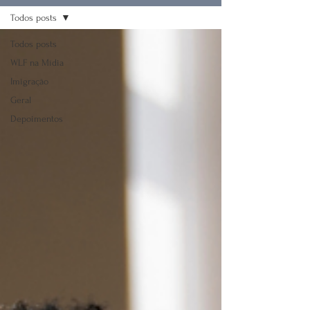
Todos posts
Todos posts
WLF na Mídia
Imigração
Geral
Depoimentos