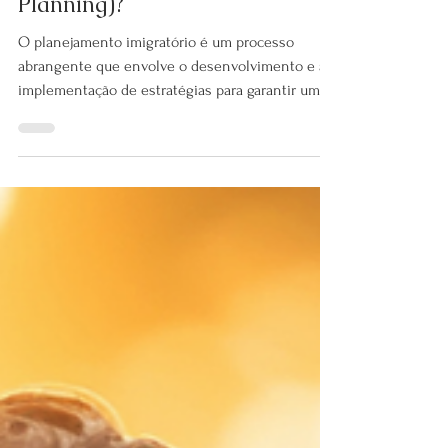
Imigratório (Immigration
Planning)?
O planejamento imigratório é um processo
abrangente que envolve o desenvolvimento e a
implementação de estratégias para garantir uma
transição tranquila e em conformidade com as
leis de um país para outro. Pode ser analisado sob
duas perspectivas: governamental e individual.
Do ponto de vista governamental, o
planejamento imigratório abrange a definição de
metas para residentes permanentes e
temporários, frequentemente classificadas por
habilidades profissionais, reunificação