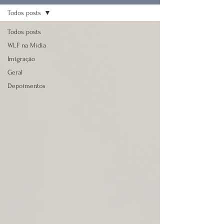
Todos posts
Todos posts
WLF na Mídia
Imigração
Geral
Depoimentos