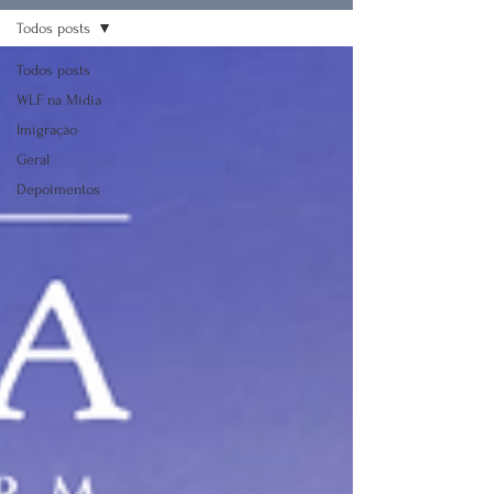
Todos posts
Todos posts
WLF na Mídia
Imigração
Geral
Depoimentos