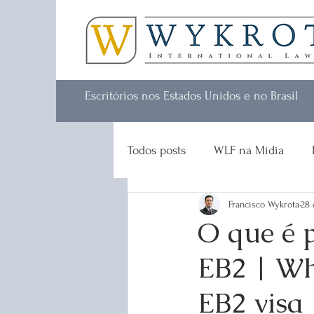
Escritórios nos Estados Unidos e no Brasil
Todos posts
WLF na Mídia
Francisco Wykrota
28 
O que é p
EB2 | Wh
EB2 visa