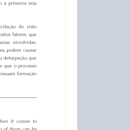
o a primeira seja 
citação do visto 
itos fatores que 
oas envolvidas. 
s, podem causar 
 deturpação, que 
e que o processo 
ossuam formação 
hen it comes to 
wo of them can be 