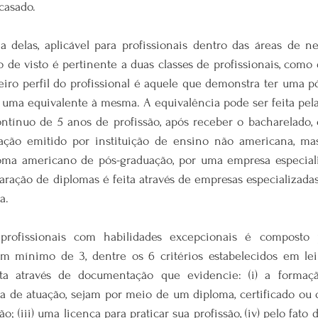
casado.
 delas, aplicável para profissionais dentro das áreas de ne
po de visto é pertinente a duas classes de profissionais, como
iro perfil do profissional é aquele que demonstra ter uma pó
 uma equivalente à mesma. A equivalência pode ser feita pel
ontínuo de 5 anos de profissão, após receber o bacharelado, 
ação emitido por instituição de ensino não americana, mas
ma americano de pós-graduação, por uma empresa especializ
paração de diplomas é feita através de empresas especializadas
a.
rofissionais com habilidades excepcionais é composto p
 mínimo de 3, dentre os 6 critérios estabelecidos em lei
eita através de documentação que evidencie: (i) a formaç
ea de atuação, sejam por meio de um diploma, certificado ou 
ão; (iii) uma licença para praticar sua profissão, (iv) pelo fato d