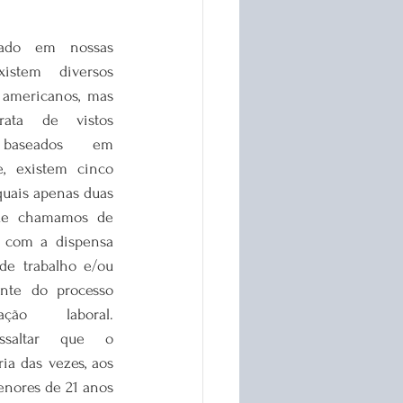
do em nossas 
xistem diversos 
 americanos, mas 
ata de vistos 
 baseados em 
e, existem cinco 
quais apenas duas 
e chamamos de 
a com a dispensa 
de trabalho e/ou 
nte do processo 
ção laboral. 
ssaltar que o 
a das vezes, aos 
enores de 21 anos 