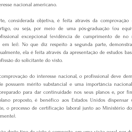
eresse nacional americano.
te, considerada objetiva, é feita através da comprovação d
tigo, ou seja, por meio de uma pós-graduação (ou equiv
ofissional excepcional (evidência de cumprimento de no
os em lei). No que diz respeito à segunda parte, demonstra
ualmente, ela é feita através da apresentação de estudos bas
issão do solicitante do visto.
 comprovação do interesse nacional, o profissional deve dem
de possuem mérito substancial e uma importância nacional 
preparado para dar continuidade nos seus planos e, por fi
lano proposto, é benéfico aos Estados Unidos dispensar 
e, o processo de certificação laboral junto ao Ministério do
mente).
ção deste tipo de visto é composto, em uma visão geral, por d