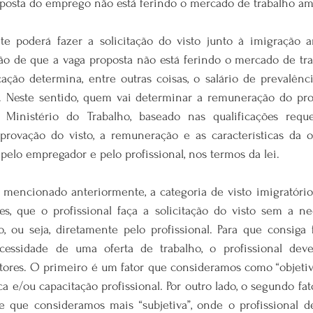
posta do emprego não está ferindo o mercado de trabalho am
 poderá fazer a solicitação do visto junto à imigração am
ção de que a vaga proposta não está ferindo o mercado de tra
ação determina, entre outras coisas, o salário de prevalênci
. Neste sentido, quem vai determinar a remuneração do prof
Ministério do Trabalho, baseado nas qualificações requer
provação do visto, a remuneração e as características da of
pelo empregador e pelo profissional, nos termos da lei.
o mencionado anteriormente, a categoria de visto imigratório
s, que o profissional faça a solicitação do visto sem a n
 ou seja, diretamente pelo profissional. Para que consiga f
ecessidade de uma oferta de trabalho, o profissional deve
tores. O primeiro é um fator que consideramos como “objetivo
 e/ou capacitação profissional. Por outro lado, o segundo fa
e que consideramos mais “subjetiva”, onde o profissional d