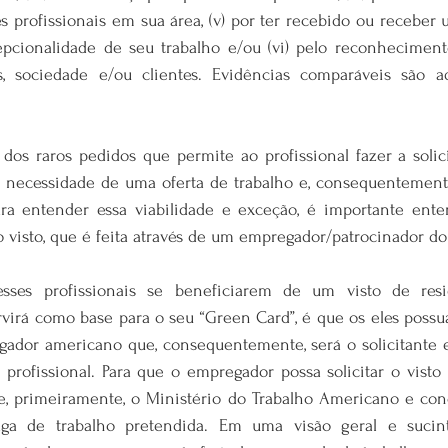
 profissionais em sua área, (v) por ter recebido ou receber
cionalidade de seu trabalho e/ou (vi) pelo reconheciment
is, sociedade e/ou clientes. Evidências comparáveis são ad
dos raros pedidos que permite ao profissional fazer a solici
a necessidade de uma oferta de trabalho e, consequentement
 Para entender essa viabilidade e exceção, é importante ent
o visto, que é feita através de um empregador/patrocinador do 
sses profissionais se beneficiarem de um visto de resi
irá como base para o seu “Green Card”, é que os eles possu
ador americano que, consequentemente, será o solicitante e
 profissional. Para que o empregador possa solicitar o visto d
e, primeiramente, o Ministério do Trabalho Americano e con
aga de trabalho pretendida. Em uma visão geral e sucinta