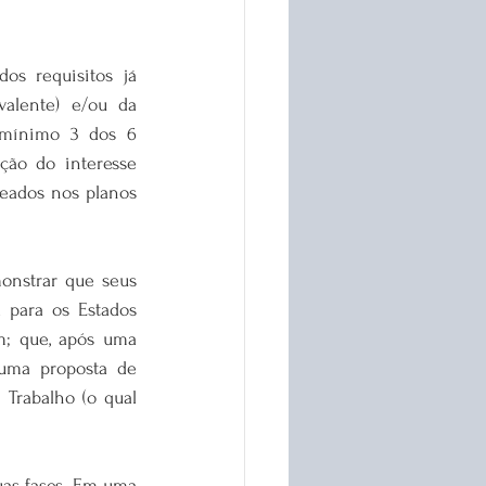
os requisitos já 
alente) e/ou da 
 mínimo 3 dos 6 
ção do interesse 
eados nos planos 
onstrar que seus 
para os Estados 
m; que, após uma 
uma proposta de 
 Trabalho (o qual 
uas fases. Em uma 