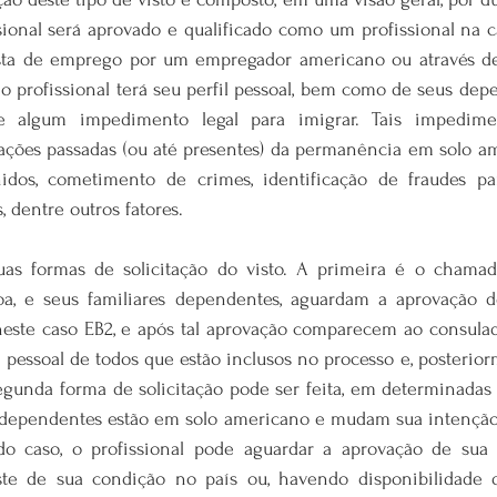
ssional será aprovado e qualificado como um profissional na ca
ta de emprego por um empregador americano ou através de 
 profissional terá seu perfil pessoal, bem como de seus depe
de algum impedimento legal para imigrar. Tais impedime
ações passadas (ou até presentes) da permanência em solo ame
idos, cometimento de crimes, identificação de fraudes par
, dentre outros fatores.
uas formas de solicitação do visto. A primeira é o chamad
oa, e seus familiares dependentes, aguardam a aprovação do
neste caso EB2, e após tal aprovação comparecem ao consulado
il pessoal de todos que estão inclusos no processo e, posterio
segunda forma de solicitação pode ser feita, em determinadas 
s dependentes estão em solo americano e mudam sua intençã
o caso, o profissional pode aguardar a aprovação de sua q
uste de sua condição no país ou, havendo disponibilidade de