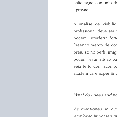
solicitação conjunta d
aprovada.
A análise de viabilid
profissional deve ser
podem interferir for
Preenchimento de doc
prejuízo no perfil imi
podem levar até ao ba
seja feito com acomp
acadêmica e experiênc
What do I need and how
As mentioned in our 
employability-based im