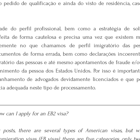
o pedido de qualificação e ainda do visto de residência, cas
ade do perfil profissional, bem como a estratégia de soli
 feita de forma cautelosa e precisa uma vez que existem mu
temente no que chamamos de perfil imigratório das pess
umentos de forma errada, bem como declarações incoerente
gratório das pessoas e até mesmo apontamentos de fraude e/ou
nimento da pessoa dos Estados Unidos. Por isso é important
anhamento de advogados devidamente licenciados e que p
ia adequada neste tipo de processamento.
 can I apply for an EB2 visa?
posts, there are several types of American visas, but w
migration visas (EB visas), there are five categories, only t