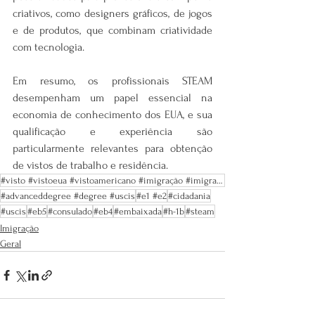
criativos, como designers gráficos, de jogos 
e de produtos, que combinam criatividade 
com tecnologia.
Em resumo, os profissionais STEAM 
desempenham um papel essencial na 
economia de conhecimento dos EUA, e sua 
qualificação e experiência são 
particularmente relevantes para obtenção 
de vistos de trabalho e residência.
#visto #vistoeua #vistoamericano #imigração #imigrareua #trabalhonoseua #vistosamericanos #greencard
#advanceddegree #degree #uscis
#e1 #e2
#cidadania
#uscis
#eb5
#consulado
#eb4
#embaixada
#h-1b
#steam
Imigração
Geral