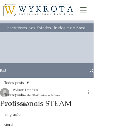
Escritórios nos Estados Unidos e no Brasil
Post
Todos posts
Wykrota Law Firm
Todos posts
22 de nov. de 2024
1 min de leitura
Profissionais STEAM
WLF na Mídia
Imigração
Geral