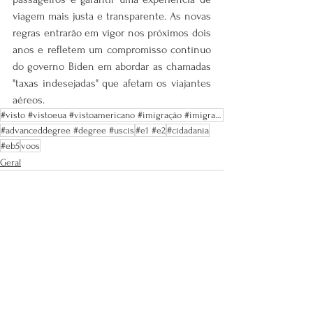
viagem mais justa e transparente. As novas 
regras entrarão em vigor nos próximos dois 
anos e refletem um compromisso contínuo 
do governo Biden em abordar as chamadas 
"taxas indesejadas" que afetam os viajantes 
aéreos.
#visto #vistoeua #vistoamericano #imigração #imigrareua #trabalhonoseua #vistosamericanos #greencard
#advanceddegree #degree #uscis
#e1 #e2
#cidadania
#eb5
voos
Geral
Ver tudo
Posts recentes