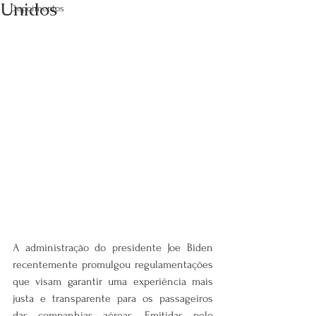
Unidos
Depoimentos
A administração do presidente Joe Biden 
recentemente promulgou regulamentações 
que visam garantir uma experiência mais 
justa e transparente para os passageiros 
das companhias aéreas. Emitidas pelo 