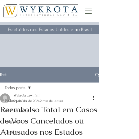
Escritórios nos Estados Unidos e no Brasil
Post
Todos posts
Wykrota Law Firm
Todos posts
29 de abr. de 2024
2 min de leitura
Reembolso Total em Casos
WLF na Mídia
de Voos Cancelados ou
Imigração
Atrasados nos Estados
Geral