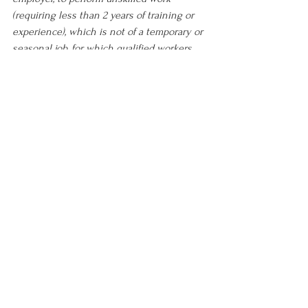
(requiring less than 2 years of training or 
experience), which is not of a temporary or 
seasonal job, for which qualified workers 
are not available in the United States.
Unlike EB1 and EB2, this category does not 
allow a self-petition, demanding a job offer 
by an American employer, as well as his 
respective certification with the Ministry 
of Labor. This category also has a longer 
waiting time (backlog).
Imigração
Ver tudo
Posts recentes