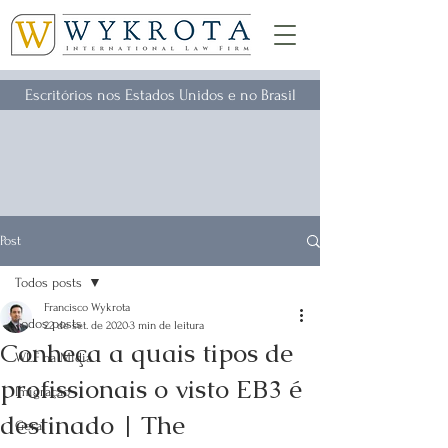
Escritórios nos Estados Unidos e no Brasil
Post
Todos posts
Francisco Wykrota
Todos posts
22 de set. de 2020
3 min de leitura
Conheça a quais tipos de
WLF na Mídia
profissionais o visto EB3 é
Imigração
destinado | The
Geral