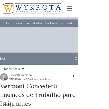
Escritórios nos Estados Unidos e no Brasil
Post
Todos posts
Wykrota Law Firm
Todos posts
31 de mai. de 2024
1 min de leitura
Vermont Concederá
WLF na Mídia
Licenças de Trabalho para
Imigração
Imigrantes
Geral