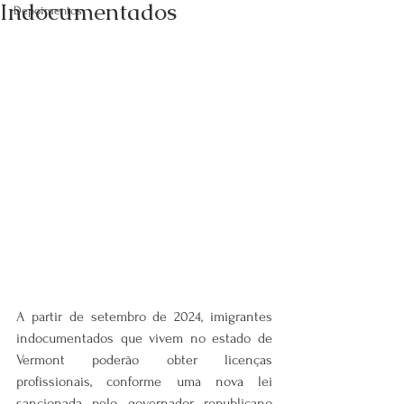
Indocumentados
Depoimentos
A partir de setembro de 2024, imigrantes 
indocumentados que vivem no estado de 
Vermont poderão obter licenças 
profissionais, conforme uma nova lei 
sancionada pelo governador republicano 