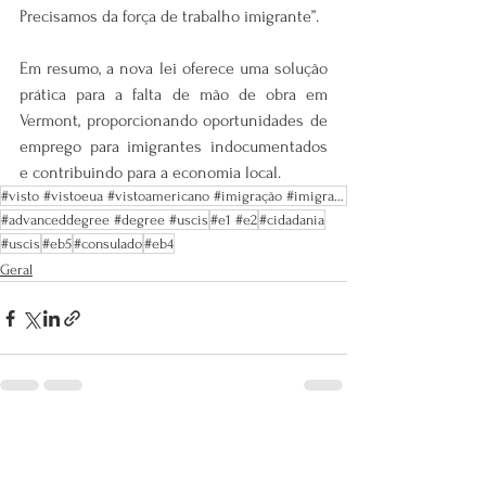
Precisamos da força de trabalho imigrante”.
Em resumo, a nova lei oferece uma solução 
prática para a falta de mão de obra em 
Vermont, proporcionando oportunidades de 
emprego para imigrantes indocumentados 
e contribuindo para a economia local.
#visto #vistoeua #vistoamericano #imigração #imigrareua #trabalhonoseua #vistosamericanos #greencard
#advanceddegree #degree #uscis
#e1 #e2
#cidadania
#uscis
#eb5
#consulado
#eb4
Geral
Ver tudo
Posts recentes